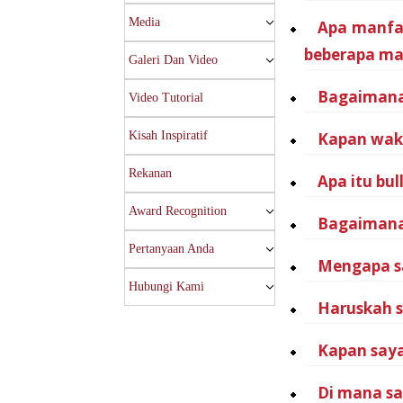
Media
Apa manfaa
beberapa ma
Galeri Dan Video
Bagaimana 
Video Tutorial
Kisah Inspiratif
Kapan wakt
Rekanan
Apa itu bul
Award Recognition
Bagaimana
Pertanyaan Anda
Mengapa s
Hubungi Kami
Haruskah s
Kapan say
Di mana sa