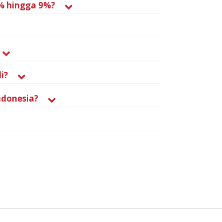
6% hingga 9%?
i?
ndonesia?